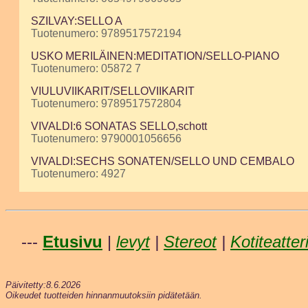
SZILVAY:SELLO A
Tuotenumero: 9789517572194
USKO MERILÄINEN:MEDITATION/SELLO-PIANO
Tuotenumero: 05872 7
VIULUVIIKARIT/SELLOVIIKARIT
Tuotenumero: 9789517572804
VIVALDI:6 SONATAS SELLO,schott
Tuotenumero: 9790001056656
VIVALDI:SECHS SONATEN/SELLO UND CEMBALO
Tuotenumero: 4927
---
Etusivu
|
levyt
|
Stereot
|
Kotiteatter
Päivitetty:8.6.2026
Oikeudet tuotteiden hinnanmuutoksiin pidätetään.