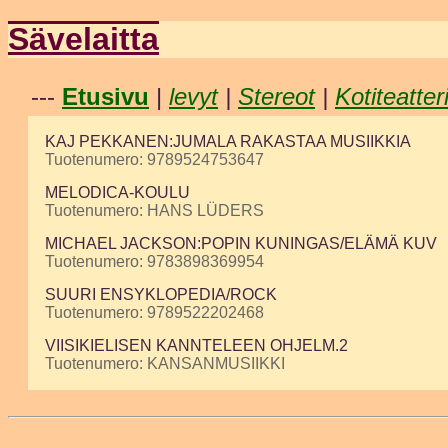
Sävelaitta
---
Etusivu
|
levyt
|
Stereot
|
Kotiteatter
KAJ PEKKANEN:JUMALA RAKASTAA MUSIIKKIA
Tuotenumero: 9789524753647
MELODICA-KOULU
Tuotenumero: HANS LÜDERS
MICHAEL JACKSON:POPIN KUNINGAS/ELÄMÄ KUV
Tuotenumero: 9783898369954
SUURI ENSYKLOPEDIA/ROCK
Tuotenumero: 9789522202468
VIISIKIELISEN KANNTELEEN OHJELM.2
Tuotenumero: KANSANMUSIIKKI