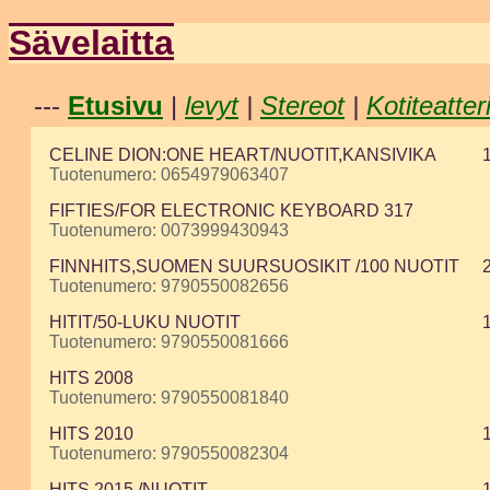
Sävelaitta
---
Etusivu
|
levyt
|
Stereot
|
Kotiteatter
CELINE DION:ONE HEART/NUOTIT,KANSIVIKA
Tuotenumero: 0654979063407
FIFTIES/FOR ELECTRONIC KEYBOARD 317
Tuotenumero: 0073999430943
FINNHITS,SUOMEN SUURSUOSIKIT /100 NUOTIT
Tuotenumero: 9790550082656
HITIT/50-LUKU NUOTIT
Tuotenumero: 9790550081666
HITS 2008
Tuotenumero: 9790550081840
HITS 2010
Tuotenumero: 9790550082304
HITS 2015 /NUOTIT