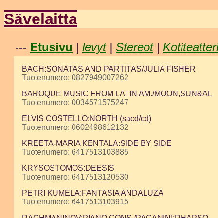
Sävelaitta
---
Etusivu
|
levyt
|
Stereot
|
Kotiteatter
BACH:SONATAS AND PARTITAS/JULIA FISHER
Tuotenumero: 0827949007262
BAROQUE MUSIC FROM LATIN AM./MOON,SUN&AL
Tuotenumero: 0034571575247
ELVIS COSTELLO:NORTH (sacd/cd)
Tuotenumero: 0602498612132
KREETA-MARIA KENTALA:SIDE BY SIDE
Tuotenumero: 6417513103885
KRYSOSTOMOS:DEESIS
Tuotenumero: 6417513120530
PETRI KUMELA:FANTASIA ANDALUZA
Tuotenumero: 6417513103915
RACHMANINOV:PIANO CONS./PAGANINI:RHAPSO