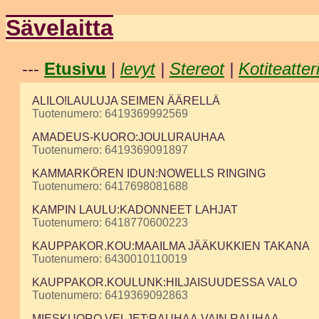
Sävelaitta
---
Etusivu
|
levyt
|
Stereot
|
Kotiteatter
ALILO!LAULUJA SEIMEN ÄÄRELLÄ
Tuotenumero: 6419369992569
AMADEUS-KUORO:JOULURAUHAA
Tuotenumero: 6419369091897
KAMMARKÖREN IDUN:NOWELLS RINGING
Tuotenumero: 6417698081688
KAMPIN LAULU:KADONNEET LAHJAT
Tuotenumero: 6418770600223
KAUPPAKOR.KOU:MAAILMA JÄÄKUKKIEN TAKANA
Tuotenumero: 6430010110019
KAUPPAKOR.KOULUNK:HILJAISUUDESSA VALO
Tuotenumero: 6419369092863
MIESKUORO VELJET:RAUHAA,VAIN RAUHAA