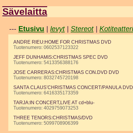
Sävelaitta
---
Etusivu
|
levyt
|
Stereot
|
Kotiteatter
ANDRE RIEU:HOME FOR CHRISTMAS DVD
Tuotenumero: 0602537123322
JEFF DUNHAMïS:CHRISTMAS SPEC DVD
Tuotenumero: 5413356388176
JOSE CARRERAS:CHRISTMAS CON.DVD DVD
Tuotenumero: 8032745720198
SANTA CLAUS'CHRISTMAS CONCERT/PANULA DVD
Tuotenumero: 6416335173359
TARJA:IN CONCERT,LIVE AT cd+blu-
Tuotenumero: 4029759073253
THREE TENORS:CHRISTMAS/DVD
Tuotenumero: 5099708906399