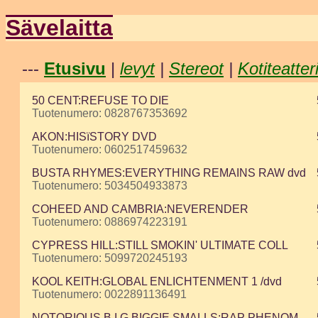
Sävelaitta
---
Etusivu
|
levyt
|
Stereot
|
Kotiteatter
50 CENT:REFUSE TO DIE
Tuotenumero: 0828767353692
AKON:HISïSTORY DVD
Tuotenumero: 0602517459632
BUSTA RHYMES:EVERYTHING REMAINS RAW dvd
Tuotenumero: 5034504933873
COHEED AND CAMBRIA:NEVERENDER
Tuotenumero: 0886974223191
CYPRESS HILL:STILL SMOKIN' ULTIMATE COLL
Tuotenumero: 5099720245193
KOOL KEITH:GLOBAL ENLICHTENMENT 1 /dvd
Tuotenumero: 0022891136491
NOTORIOUS B.I.G BIGGIE SMALLS:RAP PHENOM