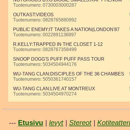
Tuotenumero: 0730003000287
OUTKAST:VIDEOS
Tuotenumero: 0828765880992
PUBLIC ENEMY:IT TAKES A NATION(LONDON'87
Tuotenumero: 0022891136897
R.KELLY:TRAPPED IN THE CLOSET 1-12
Tuotenumero: 0828767358499
SNOOP DOGG'S PUFF PUFF PASS TOUR
Tuotenumero: 5034504944176
WU-TANG CLAN:DISCIPLES OF THE 36 CHAMBES
Tuotenumero: 5050361740157
WU-TANG CLAN:LIVE AT MONTREUX
Tuotenumero: 5034504970274
---
Etusivu
|
levyt
|
Stereot
|
Kotiteatter