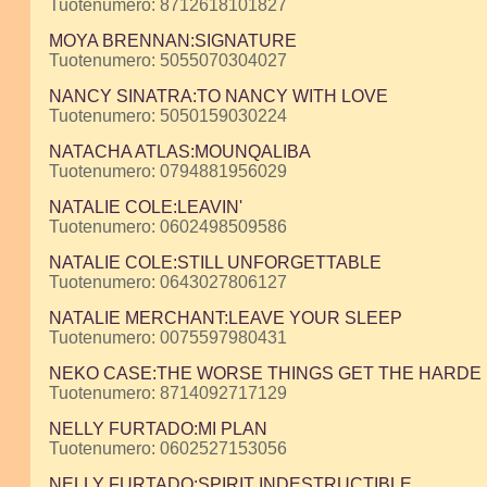
Tuotenumero: 8712618101827
MOYA BRENNAN:SIGNATURE
Tuotenumero: 5055070304027
NANCY SINATRA:TO NANCY WITH LOVE
Tuotenumero: 5050159030224
NATACHA ATLAS:MOUNQALIBA
Tuotenumero: 0794881956029
NATALIE COLE:LEAVIN'
Tuotenumero: 0602498509586
NATALIE COLE:STILL UNFORGETTABLE
Tuotenumero: 0643027806127
NATALIE MERCHANT:LEAVE YOUR SLEEP
Tuotenumero: 0075597980431
NEKO CASE:THE WORSE THINGS GET THE HARDE
Tuotenumero: 8714092717129
NELLY FURTADO:MI PLAN
Tuotenumero: 0602527153056
NELLY FURTADO:SPIRIT INDESTRUCTIBLE