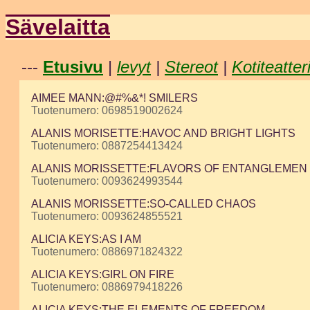
Sävelaitta
---
Etusivu
|
levyt
|
Stereot
|
Kotiteatter
AIMEE MANN:@#%&*! SMILERS
Tuotenumero: 0698519002624
ALANIS MORISETTE:HAVOC AND BRIGHT LIGHTS
Tuotenumero: 0887254413424
ALANIS MORISSETTE:FLAVORS OF ENTANGLEMEN
Tuotenumero: 0093624993544
ALANIS MORISSETTE:SO-CALLED CHAOS
Tuotenumero: 0093624855521
ALICIA KEYS:AS I AM
Tuotenumero: 0886971824322
ALICIA KEYS:GIRL ON FIRE
Tuotenumero: 0886979418226
ALICIA KEYS:THE ELEMENTS OF FREEDOM