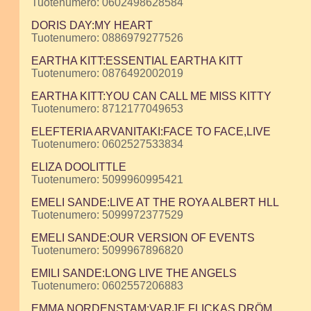
Tuotenumero: 0602498628584
DORIS DAY:MY HEART
Tuotenumero: 0886979277526
EARTHA KITT:ESSENTIAL EARTHA KITT
Tuotenumero: 0876492002019
EARTHA KITT:YOU CAN CALL ME MISS KITTY
Tuotenumero: 8712177049653
ELEFTERIA ARVANITAKI:FACE TO FACE,LIVE
Tuotenumero: 0602527533834
ELIZA DOOLITTLE
Tuotenumero: 5099960995421
EMELI SANDE:LIVE AT THE ROYA ALBERT HLL
Tuotenumero: 5099972377529
EMELI SANDE:OUR VERSION OF EVENTS
Tuotenumero: 5099967896820
EMILI SANDE:LONG LIVE THE ANGELS
Tuotenumero: 0602557206883
EMMA NORDENSTAM:VARJE FLICKAS DRÖM