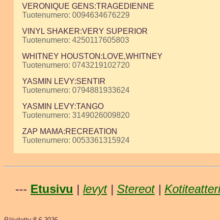
VERONIQUE GENS:TRAGEDIENNE
Tuotenumero: 0094634676229
VINYL SHAKER:VERY SUPERIOR
Tuotenumero: 4250117605803
WHITNEY HOUSTON:LOVE,WHITNEY
Tuotenumero: 0743219102720
YASMIN LEVY:SENTIR
Tuotenumero: 0794881933624
YASMIN LEVY:TANGO
Tuotenumero: 3149026009820
ZAP MAMA:RECREATION
Tuotenumero: 0053361315924
---
Etusivu
|
levyt
|
Stereot
|
Kotiteatter
Päivitetty:8.6.2026