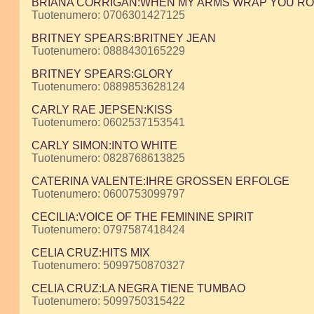
BRIANA CORRIGAN:WHEN MY ARMS WRAP YOU RO
Tuotenumero: 0706301427125
BRITNEY SPEARS:BRITNEY JEAN
Tuotenumero: 0888430165229
BRITNEY SPEARS:GLORY
Tuotenumero: 0889853628124
CARLY RAE JEPSEN:KISS
Tuotenumero: 0602537153541
CARLY SIMON:INTO WHITE
Tuotenumero: 0828768613825
CATERINA VALENTE:IHRE GROSSEN ERFOLGE
Tuotenumero: 0600753099797
CECILIA:VOICE OF THE FEMININE SPIRIT
Tuotenumero: 0797587418424
CELIA CRUZ:HITS MIX
Tuotenumero: 5099750870327
CELIA CRUZ:LA NEGRA TIENE TUMBAO
Tuotenumero: 5099750315422