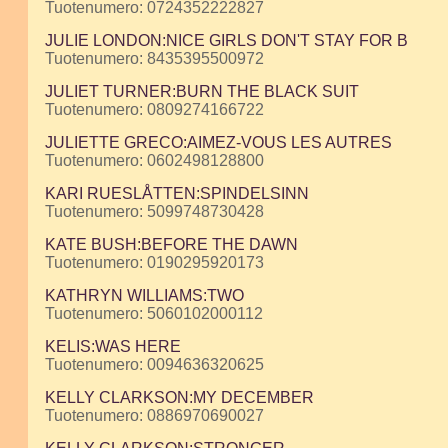
Tuotenumero: 0724352222827
JULIE LONDON:NICE GIRLS DON'T STAY FOR B
Tuotenumero: 8435395500972
JULIET TURNER:BURN THE BLACK SUIT
Tuotenumero: 0809274166722
JULIETTE GRECO:AIMEZ-VOUS LES AUTRES
Tuotenumero: 0602498128800
KARI RUESLÅTTEN:SPINDELSINN
Tuotenumero: 5099748730428
KATE BUSH:BEFORE THE DAWN
Tuotenumero: 0190295920173
KATHRYN WILLIAMS:TWO
Tuotenumero: 5060102000112
KELIS:WAS HERE
Tuotenumero: 0094636320625
KELLY CLARKSON:MY DECEMBER
Tuotenumero: 0886970690027