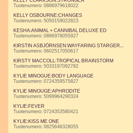
KELLY CLARKSON:STRONGER
Tuotenumero: 0886979618022
KELLY OSBOURNE:CHANGES
Tuotenumero: 5050159022823
KESHA:ANIMAL + CANNIBAL DELUXE ED
Tuotenumero: 0886978055927
KIRSTIN ASBJÖRNSEN:WAYFARING STARGER...
Tuotenumero: 0602517050617
KIRSTY MACCOLL:TROPICAL BRAINSTORM
Tuotenumero: 5033197092782
KYLIE MINOGUE:BODY LANGUAGE
Tuotenumero: 0724359575827
KYLIE MINOUGE:APHRODITE
Tuotenumero: 5099964290324
KYLIE:FEVER
Tuotenumero: 0724353580421
KYLIE:KISS ME ONE
Tuotenumero: 0825646328055