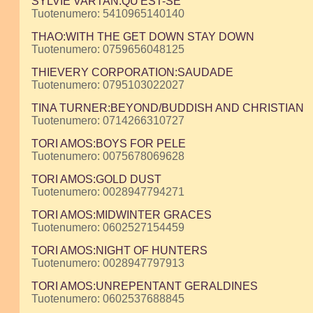
SYLVIE VARTAN:QU'EST-SE
Tuotenumero: 5410965140140
THAO:WITH THE GET DOWN STAY DOWN
Tuotenumero: 0759656048125
THIEVERY CORPORATION:SAUDADE
Tuotenumero: 0795103022027
TINA TURNER:BEYOND/BUDDISH AND CHRISTIAN
Tuotenumero: 0714266310727
TORI AMOS:BOYS FOR PELE
Tuotenumero: 0075678069628
TORI AMOS:GOLD DUST
Tuotenumero: 0028947794271
TORI AMOS:MIDWINTER GRACES
Tuotenumero: 0602527154459
TORI AMOS:NIGHT OF HUNTERS
Tuotenumero: 0028947797913
TORI AMOS:UNREPENTANT GERALDINES
Tuotenumero: 0602537688845