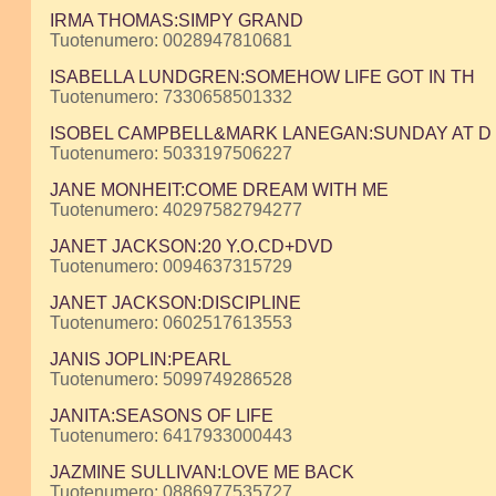
IRMA THOMAS:SIMPY GRAND
Tuotenumero: 0028947810681
ISABELLA LUNDGREN:SOMEHOW LIFE GOT IN TH
Tuotenumero: 7330658501332
ISOBEL CAMPBELL&MARK LANEGAN:SUNDAY AT D
Tuotenumero: 5033197506227
JANE MONHEIT:COME DREAM WITH ME
Tuotenumero: 40297582794277
JANET JACKSON:20 Y.O.CD+DVD
Tuotenumero: 0094637315729
JANET JACKSON:DISCIPLINE
Tuotenumero: 0602517613553
JANIS JOPLIN:PEARL
Tuotenumero: 5099749286528
JANITA:SEASONS OF LIFE
Tuotenumero: 6417933000443
JAZMINE SULLIVAN:LOVE ME BACK
Tuotenumero: 0886977535727