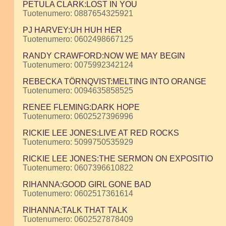
PETULA CLARK:LOST IN YOU
Tuotenumero: 0887654325921
PJ HARVEY:UH HUH HER
Tuotenumero: 0602498667125
RANDY CRAWFORD:NOW WE MAY BEGIN
Tuotenumero: 0075992342124
REBECKA TÖRNQVIST:MELTING INTO ORANGE
Tuotenumero: 0094635858525
RENEE FLEMING:DARK HOPE
Tuotenumero: 0602527396996
RICKIE LEE JONES:LIVE AT RED ROCKS
Tuotenumero: 5099750535929
RICKIE LEE JONES:THE SERMON ON EXPOSITIO
Tuotenumero: 0607396610822
RIHANNA:GOOD GIRL GONE BAD
Tuotenumero: 0602517361614
RIHANNA:TALK THAT TALK
Tuotenumero: 0602527878409